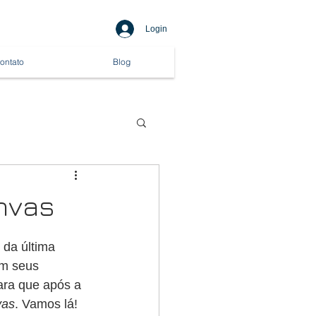
Login
ontato
Blog
nvas
 da última 
em seus 
ara que após a 
vas
. Vamos lá!