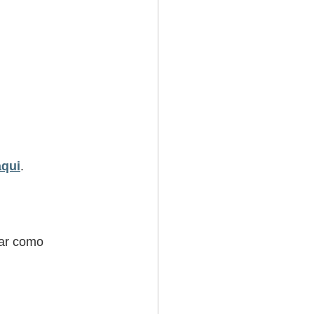
aqui
.
sar como 