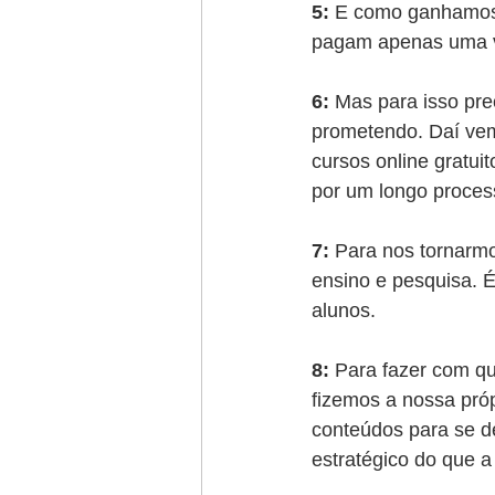
5:
 E como ganhamos 
pagam apenas uma ve
6:
 Mas para isso pr
prometendo. Daí vem 
cursos online gratui
por um longo proces
7:
 Para nos tornarmo
ensino e pesquisa. 
alunos.
8:
 Para fazer com qu
fizemos a nossa próp
conteúdos para se de
estratégico do que a