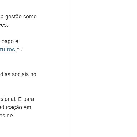
 a gestão como 
es. 
 pago e 
tuitos
 ou 
ias sociais no 
sional. E para 
 educação em 
as de 