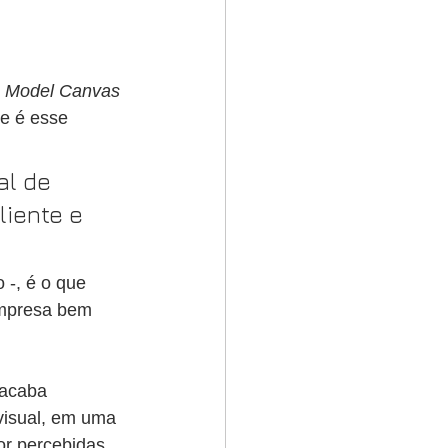
s Model Canvas
e é esse 
l de 
iente e 
 -, é o que 
empresa bem 
 acaba 
isual, em uma 
r percebidas 