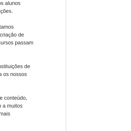
s alunos 
ações.
stamos 
criação de 
 cursos passam 
stituições de 
a os nossos 
e conteúdo, 
o a muitos 
mais 