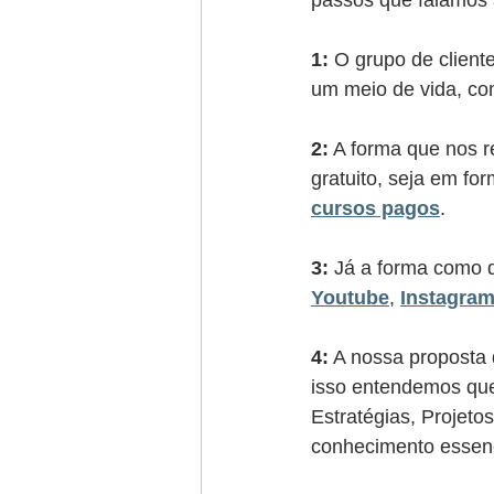
1:
 O grupo de clien
um meio de vida, com
2:
 A forma que nos 
gratuito, seja em for
cursos pagos
. 
3:
 Já a forma como d
Youtube
, 
Instagra
4:
 A nossa proposta 
isso entendemos que
Estratégias, Projeto
conhecimento essenci