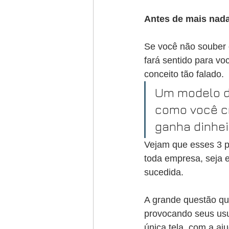
Antes de mais nad
Se você não souber 
fará sentido para v
conceito tão falado. 
Um modelo de
como você cr
ganha dinhei
Vejam que esses 3 po
toda empresa, seja e
sucedida.
A grande questão qu
provocando seus usu
única tela, com a aj