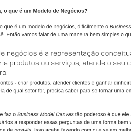
a, o que é um Modelo de Negócios?
o que é um modelo de negócios, dificilmente o 
Busines
ocê. Então vamos falar de uma maneira bem simples o qu
 negócios é a representação conceitua
ia produtos ou serviços, atende o seu cl
ro.
ntos - criar produtos, atender clientes e ganhar dinheiro
la de qual setor for, precisa saber para se tornar uma 
e faz o 
Business Model Canvas
 tão poderoso é que ele
ários a responder essas perguntas de uma forma bem v
uda de 
post-its
. Isso acaba fazendo com que sejam melho