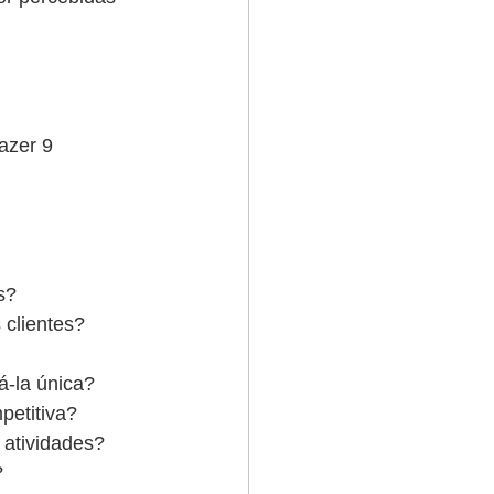
fazer 9 
s?
 clientes?
á-la única?
petitiva?
 atividades?
?