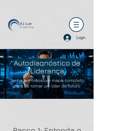
Login
Autodiagnóstico de
Liderança
Tenha em mãos um mapa completo
para se tornar um líder do futuro
Passo 1: Entenda o