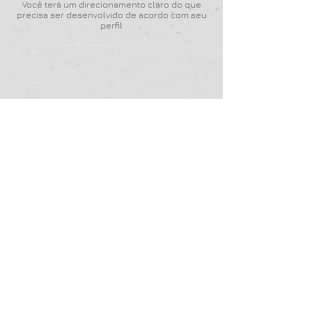
Você terá um direcionamento claro do que
precisa ser desenvolvido de acordo com seu
perfil
Vamos começar?
Agora é com você. Clique no botão
abaixo e inicie seu diagnóstico. Para
uma melhor visualização, utilize um
notebook
,
desktop
ou
tablet
.
INICIAR DIAGNÓSTICO
EMPRESA