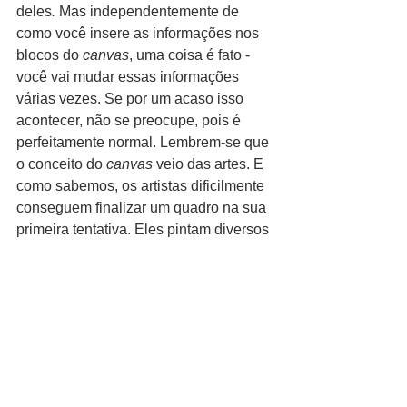
deles
. 
Mas independentemente de 
como você insere as informações nos 
blocos do 
canvas
, uma coisa é fato - 
você vai mudar essas informações 
várias vezes. Se por um acaso isso 
acontecer, não se preocupe, pois é 
perfeitamente normal. Lembrem-se que 
o conceito do 
canvas 
veio das artes. E 
como sabemos, os artistas dificilmente 
conseguem finalizar um quadro na sua 
primeira tentativa. Eles pintam diversos 
quadros até chegarem a sua obra 
prima, algo que inclusive pode levar 
anos. Essas tentativas que os artistas 
fazem é o que os 
designers 
chamam 
de prototipagem. No mundo 
corporativo, porém, uma prototipagem 
de vários anos não é possível de 
acontecer como acontece no mundo 