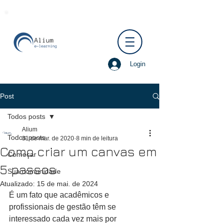
Login
Post
Todos posts
Alium
Todos posts
31 de mar. de 2020
8 min de leitura
Como criar um canvas em
Começar
5 passos
Sua comunidade
Atualizado:
15 de mai. de 2024
É um fato que acadêmicos e 
profissionais de gestão têm se 
interessado cada vez mais por 