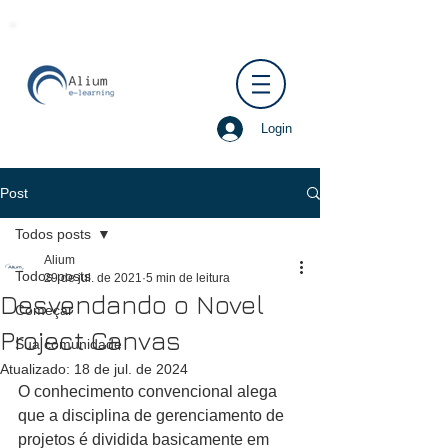
Login
Post
Todos posts
Alium
Todos posts
29 de jul. de 2021
5 min de leitura
Desvendando o Novel
Começar
Project Canvas
Sua comunidade
Atualizado:
18 de jul. de 2024
O conhecimento convencional alega 
que a disciplina de gerenciamento de 
projetos é dividida basicamente em 