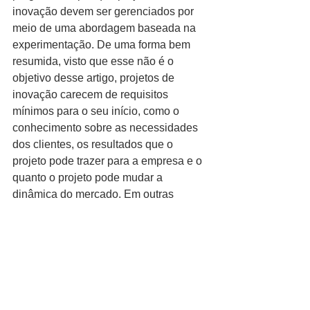
inovação devem ser gerenciados por 
meio de uma abordagem baseada na 
experimentação. De uma forma bem 
resumida, visto que esse não é o 
objetivo desse artigo, projetos de 
inovação carecem de requisitos 
mínimos para o seu início, como o 
conhecimento sobre as necessidades 
dos clientes, os resultados que o 
projeto pode trazer para a empresa e o 
quanto o projeto pode mudar a 
dinâmica do mercado. Em outras 
palavras, não é que o gerente de 
projetos possui pouca informação 
sobre o escopo do projeto como 
acontece na maioria dos casos, ele 
simplesmente não faz nem idéia o que 
o projeto vai entregar! O caráter desse 