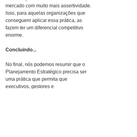
mercado com muito mais assertividade. 
Isso, para aquelas organizações que 
conseguem aplicar essa prática, as 
fazem ter um diferencial competitivo 
enorme.
Concluindo...
No final, nós podemos resumir que o 
Planejamento Estratégico precisa ser 
uma prática que permita que 
executivos, gestores e 
empreendedores mantenham os olhos 
no presente, mas sem perder de vista o 
futuro. Nesse sentido, a ideia de usar 
práticas do passado dentro desse 
processo é um sinal de que as pessoas 
querem manter as coisas como estão. 