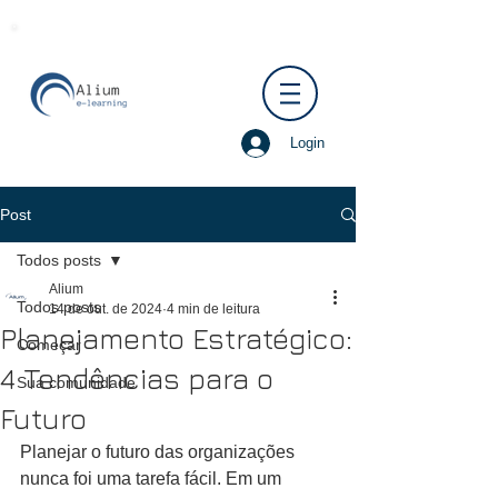
Login
Post
Todos posts
Alium
Todos posts
14 de out. de 2024
4 min de leitura
Planejamento Estratégico:
Começar
4 Tendências para o
Sua comunidade
Futuro
Planejar o futuro das organizações 
nunca foi uma tarefa fácil. Em um 