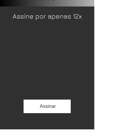
Assine por apenas 12x
Planejamento
Estratégico
Ágil
R$ 59,90
R$
59,90
Todo mês
Válido por 12 meses
Assinar