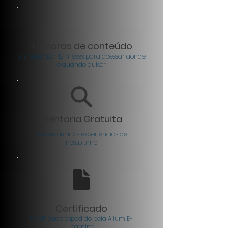
+ 7 horas de conteúdo
em vídeo
por 12 meses para acessar aonde
e quando quiser
Mentoria Gratuita
Acesse as ricas experiências de
nosso time
Certificado
Certificado expedido pela Alium E-
Learning