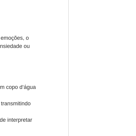
s emoções, o 
ansiedade ou 
 um copo d’água 
transmitindo 
e interpretar 