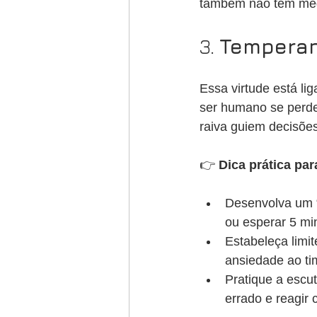
também não tem med
3. 
Temperan
Essa virtude está li
ser humano se perde
raiva guiem decisões
👉 
Dica prática par
Desenvolva um “
ou esperar 5 mi
Estabeleça limi
ansiedade ao ti
Pratique a escu
errado e reagir