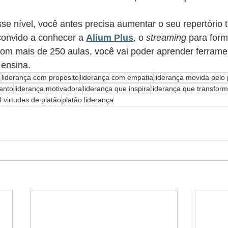
e nível, você antes precisa aumentar o seu repertório t
 convido a conhecer a 
Alium Plus
, o 
streaming
 para for
Com mais de 250 aulas, você vai poder aprender ferrame
ensina.  
e
liderança com proposito
liderança com empatia
liderança movida pelo 
ento
liderança motivadora
liderança que inspira
liderança que transfor
4 virtudes de platão
platão liderança