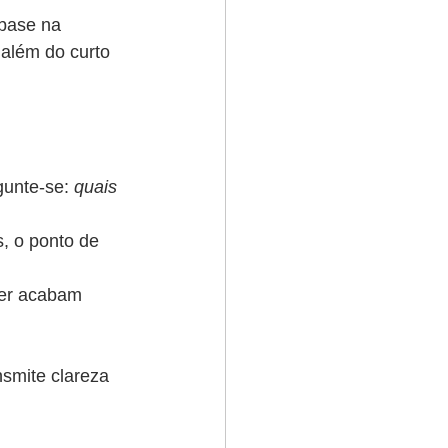
base na 
 além do curto 
unte-se: 
quais 
s, o ponto de 
er acabam 
smite clareza 