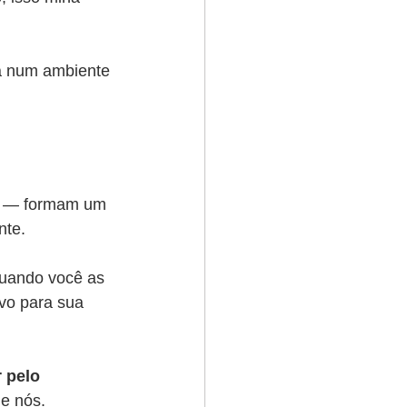
tá num ambiente 
 — formam um 
nte.
Quando você as 
vo para sua 
r pelo 
de nós.