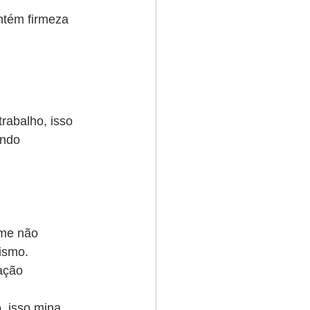
ntém firmeza 
rabalho, isso 
indo 
ime não 
ismo.
ação 
, isso mina 