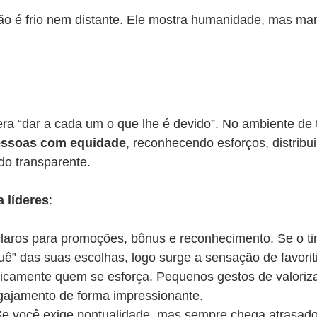
não é frio nem distante. Ele mostra humanidade, mas ma
.
 era “dar a cada um o que lhe é devido”. No ambiente de t
pessoas com equidade
, reconhecendo esforços, distribu
do transparente.
a líderes
:
 claros para promoções, bônus e reconhecimento. Se o t
uê” das suas escolhas, logo surge a sensação de favorit
icamente quem se esforça. Pequenos gestos de valoriz
ajamento de forma impressionante.
Se você exige pontualidade, mas sempre chega atrasado