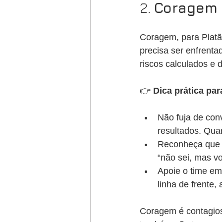
2. 
Coragem
Coragem, para Platã
precisa ser enfrentad
riscos calculados e 
👉 
Dica prática par
Não fuja de con
resultados. Qua
Reconheça que n
“não sei, mas v
Apoie o time em
linha de frente,
Coragem é contagiosa