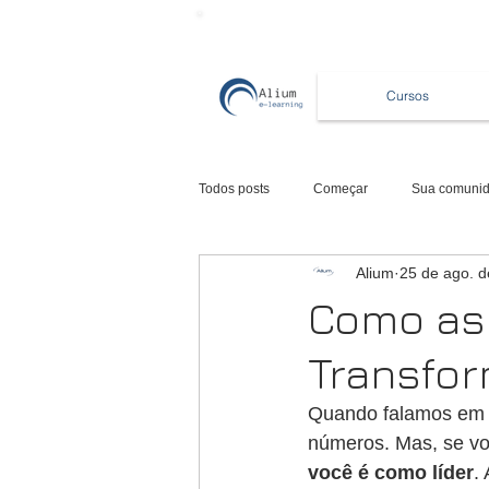
Cursos
Todos posts
Começar
Sua comuni
Alium
25 de ago. 
Como as 
Transfor
Quando falamos em l
números. Mas, se voc
você é como líder
.