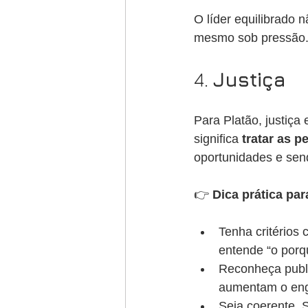
O líder equilibrado 
mesmo sob pressão
4. 
Justiça
Para Platão, justiça
significa 
tratar as 
oportunidades e sen
👉 
Dica prática par
Tenha critérios
entende “o porq
Reconheça publ
aumentam o eng
Seja coerente. 