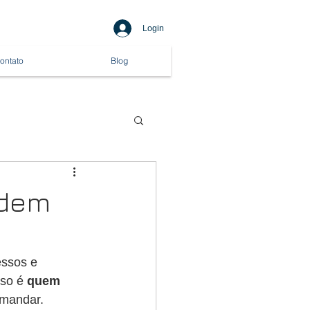
Login
ontato
Blog
odem
ssos e 
so é 
quem 
omandar.