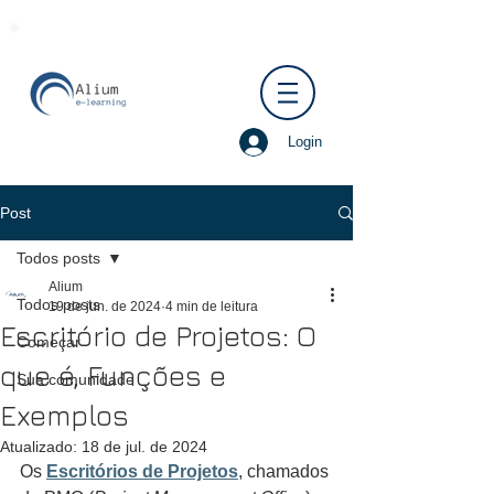
Login
Post
Todos posts
Alium
Todos posts
19 de jun. de 2024
4 min de leitura
Escritório de Projetos: O
Começar
que é, Funções e
Sua comunidade
Exemplos
Atualizado:
18 de jul. de 2024
Os 
Escritórios de Projetos
, chamados 