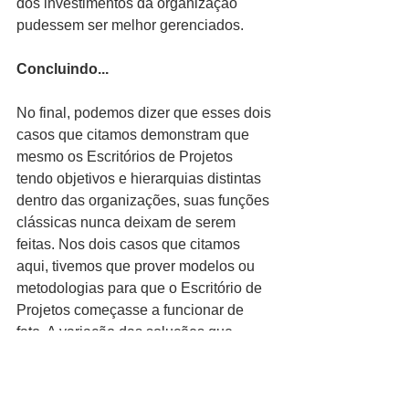
dos investimentos da organização 
pudessem ser melhor gerenciados.
Concluindo...
No final, podemos dizer que esses dois 
casos que citamos demonstram que 
mesmo os Escritórios de Projetos 
tendo objetivos e hierarquias distintas 
dentro das organizações, suas funções 
clássicas nunca deixam de serem 
feitas. Nos dois casos que citamos 
aqui, tivemos que prover modelos ou 
metodologias para que o Escritório de 
Projetos começasse a funcionar de 
fato. A variação das soluções que 
demos se deu pela forma como a Alta 
Administração enxergava o papel dos 
seus Escritórios de Projetos - o 