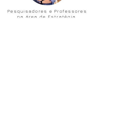
Pesquisadores e Professores
na área de Estratégia,
Projetos e Inovação
QUERO COMEÇAR!
Peça seu Certificado
Emissão de Certificado
Insira seus dados abaixo
Nome completo
Email