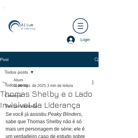
Login
Post
Todos posts
Alium
Todos posts
11 de ago. de 2025
3 min de leitura
Thomas Shelby e o Lado
Começar
Invisível da Liderança
Sua comunidade
Se você já assistiu 
Peaky Blinders
, 
sabe que Thomas Shelby não é só 
mais um personagem de série: ele é 
um verdadeiro caso de estudo sobre 