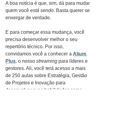
A boa notícia é que, sim, dá para mudar 
quem você 
está sendo
. Basta querer se 
enxergar de verdade.
E para começar essa mudança, você 
precisa desenvolver melhor o seu 
repertório técnico. Por isso, 
convidamos você a conhecer a 
Alium 
Plus
, o nosso 
streaming 
para líderes e 
gestores. Ali, você terá acesso a mais 
de 250 aulas sobre Estratégia, Gestão 
de Projetos e Inovação para 
desenvolver suas habilidades como 
gestor e como líder.
liderança e espiritualidade
liderança com proposito
liderança com empatia
liderança e autoconhecimento
liderança espiritualizada
thomas shelby liderança