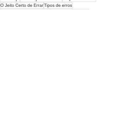
O Jeito Certo de Errar
Tipos de erros
Cultura de aprendizagem
Liderança do futuro
Ver tudo
Posts recentes