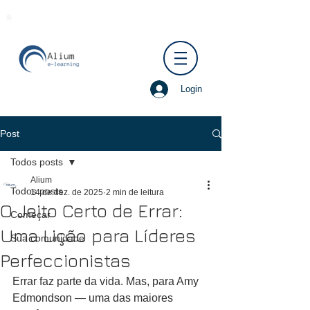
Login
Post
Todos posts
Alium
Todos posts
14 de dez. de 2025
2 min de leitura
O Jeito Certo de Errar:
Começar
Uma Lição para Líderes
Sua comunidade
Perfeccionistas
Errar faz parte da vida. Mas, para Amy 
Edmondson — uma das maiores 